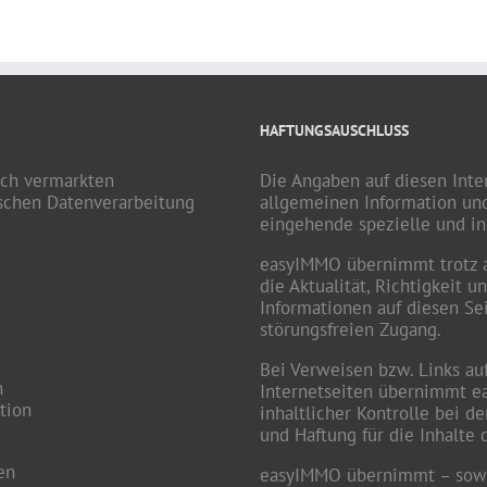
HAFTUNGSAUSCHLUSS
ich vermarkten
Die Angaben auf diesen Inte
ischen Datenverarbeitung
allgemeinen Information und
eingehende spezielle und in
easyIMMO übernimmt trotz al
die Aktualität, Richtigkeit u
Informationen auf diesen Se
störungsfreien Zugang.
Bei Verweisen bzw. Links au
n
Internetseiten übernimmt ea
tion
inhaltlicher Kontrolle bei d
und Haftung für die Inhalte 
en
easyIMMO übernimmt – sowei