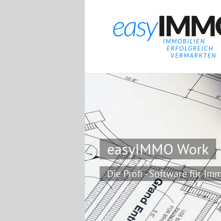
Zum
Inhalt
springen
easyIMMO Work
Die Profi - Software für Im