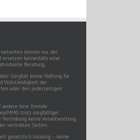
rnetseiten dienen nur der
 ersetzen keinesfalls eine
dividuelle Beratung.
ler Sorgfalt keine Haftung für
nd Vollständigkeit der
iten oder den jederzeitigen
f andere bzw. fremde
syIMMO trotz sorgfältiger
er Verlinkung keine Verantwortung
der verlinkten Seiten.
t gesetzlich zulässig – keine