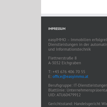
IMPRESSUM
easyIMMO – Immobilien erfolgre
Dienstleistungen in der automat
und Informationstechnik
Flettnerstraße 8
A-3032 Eichgraben
T: +43 676 406 70 55
E:
office@easyimmo.at
Berufsgruppe: IT-Dienstleistunge
Blattlinie: Unternehmenspräsenta
UID: ATU60479912
Gerichtsstand: Handelsgericht Wi